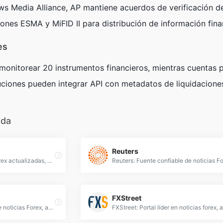
s Media Alliance, AP mantiene acuerdos de verificación d
iones ESMA y MiFID II para distribución de información fina
es
e monitorear 20 instrumentos financieros, mientras cuentas 
ituciones pueden integrar API con metadatos de liquidacio
ada
Reuters
BBC Business: Noticias Forex actualizadas, análisis de mercados y tendencias financieras globales para operar con divisas con confianza.
FXStreet
Kitco News: Fuente líder de noticias Forex, análisis de mercados financieros y cotizaciones en tiempo real para inversores hispanohablantes.