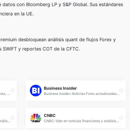
e datos con Bloomberg LP y S&P Global. Sus estándares
nciera en la UE.
premium desbloquean análisis quant de flujos Forex y
nes SWIFT y reportes COT de la CFTC.
Business Insider
Reuters: Fuente confiable de noticias Forex, análisis de mercados y tendencias financieras en tiempo real para operadores profesionales.
Business Insider: Noticias Forex actualizadas, análisis de mercados y tendencias financieras para traders e inversores profesionales.
CNBC
FXStreet: Portal líder en noticias forex, análisis técnico y fundamentales en tiempo real. Cotizaciones, gráficos y herramientas para traders.
CNBC: líder en noticias financieras y análisis de Forex, mercados globales y estrategias de inversión para tomar decisiones informadas.