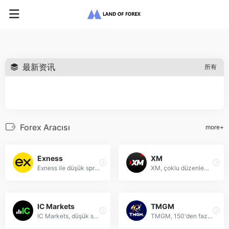
最新资讯
所有
Forex Aracısı
more+
Exness
XM
Exness ile düşük spreadler, hızlı işlem ve güvenli forex ticareti deneyimleyin. MT4/MT5 destekli küresel piyasalara erişim.
XM, çoklu düzenlemeli forex platformu, 1000'den fazla finansal enstrüman ve düşük spread ile global yatırım fırsatları sunar.
IC Markets
TMGM
IC Markets, düşük spreadler (0.0 puan başlayan), hızlı işlem ve 200.000'den fazla müşteri ile küresel bir ECN forex brokerıdır.
TMGM, 150'den fazla CFD enstrümanı ile düşük spreadler ve hızlı işlem sunan küresel bir forex ve yatırım platformudur.