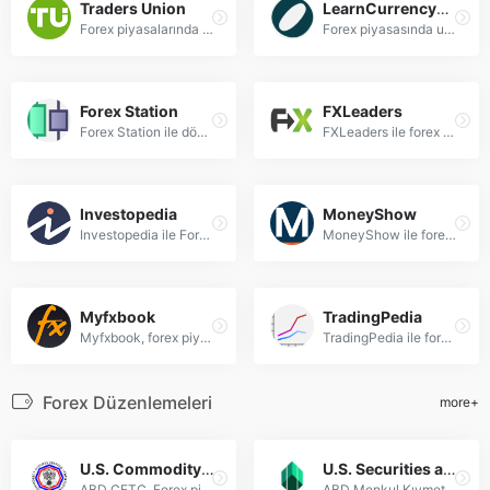
Traders Union
LearnCurrencyTradingOnline
Forex piyasalarında uzmanlaşmak için kapsamlı eğitimler, broker analizleri ve güncel stratejiler sunan Traders Union ile yatırım becerilerinizi geliştirin.
Forex piyasasında uzmanlaşmak için kapsamlı eğitimler, analizler ve stratejiler. GBP/USD, EUR/USD ve diğer döviz çiftleriyle profesyonel ticaret tekniklerini öğrenin.
Forex Station
FXLeaders
Forex Station ile döviz piyasasını öğrenin! Profesyonel forex eğitimleri, stratejiler ve analizlerle yatırım becerilerinizi geliştirin.
FXLeaders ile forex piyasasında uzmanlaşın! Profesyonel forex eğitimi, analizler ve stratejilerle yatırımlarınızı güçlendirin.
Investopedia
MoneyShow
Investopedia ile Forex piyasasını öğrenin: temel bilgiler, stratejiler ve döviz çiftleri hakkında kapsamlı rehberler ve analizler.
MoneyShow ile forex piyasalarında uzmanlaşın! Forex eğitimleri, stratejiler ve analizlerle yatırım becerilerinizi geliştirin.
Myfxbook
TradingPedia
Myfxbook, forex piyasalarında portföy takibi, teknik analiz ve sosyal ticaret için önde gelen platformdur. Gerçek zamanlı veri ve topluluk stratejileri sunar.
TradingPedia ile forex piyasasını öğrenin! Profesyonel forex eğitimleri, stratejiler ve analizlerle yatırım becerilerinizi geliştirin.
Forex Düzenlemeleri
more+
U.S. Commodity Futures Trading Commission (CFTC)
U.S. Securities and Exchange Commission (SEC)
ABD CFTC, Forex piyasalarını düzenler, yatırımcıları korur ve adil piyasa uygulamalarını sağlar.
ABD Menkul Kıymetler ve Borsalar Komisyonu (SEC), Forex piyasaları düzenlemeleri ve yatırımcı koruma mekanizmalarıyla finansal şeffaflığı sağlayan federal bir düzenleyici kuruluştur.