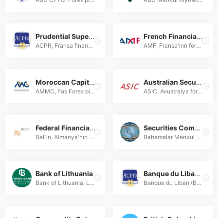
Prudential Supervision and Resolution Authority (ACPR)
French Financial Markets Authority (AMF)
ACPR, Fransa finansal piyasalarını denetleyen, Forex işlemleri ve finansal kuruluşların uyumluluğunu sağlayan düzenleyici otoritedir.
AMF, Fransa'nın forex piyasalarını denetleyen ve yatırımcı haklarını koruyan finansal düzenleyici kurumdur. Forex işlemleri ve düzenlemeleri hakkında kapsamlı rehberlik sunar.
Moroccan Capital Market Authority (AMMC)
Australian Securities and Investments Commission (ASIC)
AMMC, Fas Forex piyasalarını düzenleyen ve denetleyen kurum olarak aracı kurumlar ile yatırımcılar için piyasa güvenliği ile şeffaflık sağlar.
ASIC, Avustralya forex piyasalarını denetleyen ve finansal hizmetlerde düzenleyici standartları belirleyen bağımsız kuruluştur.
Federal Financial Supervisory Authority (BaFin)
Securities Commission of The Bahamas (SCB)
BaFin, Almanya'nın finans piyasalarını denetleyen bağımsız kurum; Forex işlemlerinde güvenlik, şeffaflık ve yatırımcı haklarını uluslararası standartlarda düzenler.
Bahamalar Menkul Kıymetler Komisyonu (SCB), Forex piyasasını düzenleyen, yatırımcı koruması ve finansal uyumluluk sağlayan bağımsız düzenleyici otoritedir.
Bank of Lithuania
Banque du Liban (BDL)
Bank of Lithuania, Litvanya'nın merkez bankası ve finansal denetim kurumudur. Forex düzenlemeleri ve finansal istikrarı sağlar.
Banque du Liban (BDL), Lübnan'ın merkez bankası olarak Forex düzenlemeleri, para politikaları ve finansal istikrarı yöneten yetkili kurumdur.