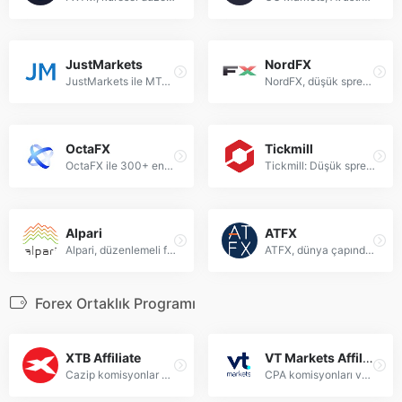
JustMarkets
NordFX
JustMarkets ile MT4/MT5'te forex, emtia, hisse senetleri ve endekslerde CFD işlemleri yapın.
NordFX, düşük spreadler ve çok çeşitli finansal enstrümanlarla forex ve CFD işlemleri sunan bir broker.
OctaFX
Tickmill
OctaFX ile 300+ enstrümanda düşük spread, komisyonsuz forex ve CFD işlemleri yapın. Eğitim kaynaklarıyla küresel piyasalara erişin.
Tickmill: Düşük spreadler ve yüksek kaldıraçlı Forex ve CFD ticareti için profesyonel platform.
Alpari
ATFX
Alpari, düzenlemeli forex brokerı, MT4/MT5 ile çoklu enstrüman sunar. Düşük maliyetli yatırım fırsatları." /&gt;
ATFX, dünya çapında CFD brokerı: MT4 platformu, çok dilli destek ve güvenli işlem deneyimi sunar.
Forex Ortaklık Programı
XTB Affiliate
VT Markets Affiliate
Cazip komisyonlar ve çok dilli destekle küresel büyüme fırsatları sunar.
CPA komisyonları ve pazarlama araçlarıyla gelirlerinizi maksimize edin.