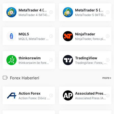
MetaTrader 4 (MT4)
MetaTrader 5 (MT5)
MetaTrader 4 (MT4), forex piyasalarında teknik analiz ve otomatik işlemler için gelişmiş bir ticaret platformudur. Profesyonel araçlar sunar.
MetaTrader 5 (MT5), forex ve borsa işlemleri için gelişmiş bir ticaret platformudur. Analiz araçları, otomatik ticaret ve çoklu varlık desteği sunar.
MQL5
NinjaTrader
MQL5, MetaTrader 5 için geliştirilen uzman danışmanlar, göstergeler ve otomatik forex ticaret robotları oluşturmak için kullanılan güçlü bir programlama dilidir.
NinjaTrader, forex piyasalarında profesyonel ticaret araçları ve analiz özellikleri sunan gelişmiş bir ticaret platformudur.
thinkorswim
TradingView
thinkorswim ile forex ticaretinde gelişmiş grafik araçları, özelleştirilebilir göstergeler ve risksiz PaperMoney simülatörü kullanın. Profesyonel forex çözümleri için ideal platform!
TradingView: Forex, hisse senetleri ve kripto para piyasaları için gelişmiş grafik araçları ve teknik analiz imkanları sunan lider platform.
Forex Haberleri
more+
Action Forex
Associated Press (AP)
Action Forex: Döviz piyasası haberleri, forex analizleri ve güncel finansal bilgilerle tüm yatırımcılar için kapsamlı bir kaynak.
Associated Press (AP), dünya çapında güvenilir forex haberleri, piyasa analizleri ve finansal gelişmelerle ilgili güncel bilgiler sunar.