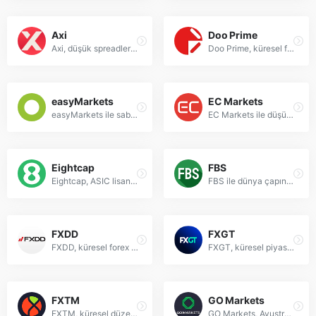
Axi
Doo Prime
Axi, düşük spreadler ve güvenilir forex işlemleri sunan küresel bir online broker.
Doo Prime, küresel finansal piyasalarda forex, hisse senetleri ve CFD'ler için profesyonel ticaret çözümleri sunar.
easyMarkets
EC Markets
easyMarkets ile sabit spreadler, kayma olmayan durdurma emirleri ve 200+ finansal enstrümanla güvenli ticaret yapın.
EC Markets ile düşük spread, yüksek kaldıraçlı forex, altın, petrol ve endeks ticareti yapın.
Eightcap
FBS
Eightcap, ASIC lisanslı küresel forex ve CFD aracı kurumu, 400+ enstrümanla düşük spread ve hızlı işlem sunar.
FBS ile dünya çapında forex ve CFD işlemleri yapın, güvenilir ticaret platformları ve rekabetçi koşullar sunar.
FXDD
FXGT
FXDD, küresel forex ve çoklu varlık ticareti için MT4/MT5 platformları sunan, NFA ve MFSA denetimli güvenilir bir aracı kurumdur.
FXGT, küresel piyasalarda forex ve CFD işlemleri için güvenilir bir broker.
FXTM
GO Markets
FXTM, küresel düzenlemeli bir forex ve CFD aracı kurumu, 250+ enstrümanla düşük spread ve hızlı işlem sunar.
GO Markets, Avustralya düzenlemeli Forex ve CFD brokerı, MT4/MT5 ile düşük spreadler sunar.