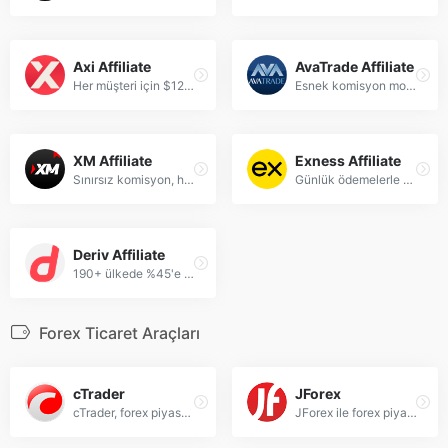
Axi Affiliate
AvaTrade Affiliate
Her müşteri için $1200 CPA ve %10 alt ortak kazancı elde edin.
Esnek komisyon modelleri ve ödüllü programla kazancınızı artırın.
XM Affiliate
Exness Affiliate
Sınırsız komisyon, hızlı ödemeler ve 200.000'den fazla küresel iş ortağıyla çalışın.
Günlük ödemelerle %40'a kadar gelir paylaşımı veya $1850 CPA kazanın.
Deriv Affiliate
190+ ülkede %45'e varan komisyon ve anında ödeme imkanıyla kazanç sağlayın.
Forex Ticaret Araçları
cTrader
JForex
cTrader, forex piyasalarında profesyonel ticaret için gelişmiş araçlar ve kullanıcı dostu arayüz sunan bir işlem platformudur.
JForex ile forex piyasalarında profesyonel ticaret yapın. Gelişmiş araçlar, gerçek zamanlı veriler ve kapsamlı analizlerle forex işlemlerinizi yönetin.