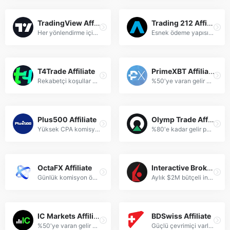
TradingView Affiliate
Trading 212 Affiliate
Her yönlendirme için %30 sürekli komisyon ve 90 günlük çerez süresi sunar.
Esnek ödeme yapısıyla her hesap için $1000'a kadar komisyon kazanın.
T4Trade Affiliate
PrimeXBT Affiliate
Rekabetçi koşullar ve kişiselleştirilmiş destekle çevrimiçi gelirinizi artırın.
%50'ye varan gelir paylaşımı ve hızlı ödemelerle kazancınızı maksimize edin.
Plus500 Affiliate
Olymp Trade Affiliate
Yüksek CPA komisyonları ve yenilikçi araçlarla resmi ortaklık programına katılın.
%80'e kadar gelir paylaşımı ve yüksek dönüşüm sağlayan pazarlama araçlarıyla kazanın.
OctaFX Affiliate
Interactive Brokers Affiliate
Günlük komisyon ödemeleri ve 25+ ödeme yöntemiyle %80'e varan gelir paylaşımı sunar.
Aylık $2M bütçeli influencer programıyla sınırsız gelir potansiyeli sunar.
IC Markets Affiliate
BDSwiss Affiliate
%50'ye varan gelir paylaşımı ve profesyonel pazarlama araçlarıyla kazanç sağlayın.
Güçlü çevrimiçi varlık için rekabetçi komisyonlar ve çok kanallı destek sunar.