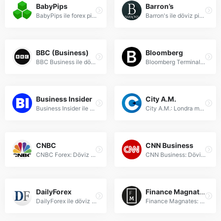
BabyPips
Barron’s
BabyPips ile forex piyasaları hakkında güncel haberler, stratejiler ve eğitim rehberleri keşfedin. Forex trading dünyasına adım atın!
Barron's ile döviz piyasası haberleri, analizler ve güncel kur bilgilerine ulaşın. Forex yatırımlarınız için uzman görüşleri burada!
BBC (Business)
Bloomberg
BBC Business ile döviz piyasasındaki son gelişmeleri, forex analizlerini ve uzman yorumlarını takip edin. Forex haberleri ve güncel finans bilgileri.
Bloomberg Terminal ile anlık döviz piyasası haberleri, forex analizleri ve küresel finansal verilere erişin. Uzman yorumlarıyla piyasa trendlerini takip edin.
Business Insider
City A.M.
Business Insider ile döviz piyasasındaki son gelişmeleri, forex analizlerini ve yatırım stratejilerini anında takip edin. Uzman görüşleriyle bilinçli yatırım yapın.
City A.M.: Londra merkezli finans ve forex haberleri, piyasa analizleri ve güncel ekonomik gelişmelerle ilgili kapsamlı bilgiler sunar.
CNBC
CNN Business
CNBC Forex: Döviz piyasalarındaki son haberler, analizler ve küresel finansal trendlerle ilgili güncel bilgiler sunar.
CNN Business: Döviz piyasaları, forex haberleri ve küresel finans trendleri hakkında güncel ve derinlemesine analizler.
DailyForex
Finance Magnates
DailyForex ile döviz piyasası haberleri, analizler ve güncel kur bilgilerine ulaşın. Forex yatırımcıları için profesyonel rehberlik.
Finance Magnates: Forex, Fintech ve CFD piyasalarına dair güncel haberler, analizler ve derinlemesine rehberler. Küresel finans dünyasının lider habercisi.