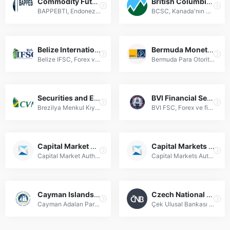
Commodity Futures Trading Regulatory Agency (BAPPEBTI)
British Columbia Securities Commission (BCSC)
BAPPEBTI, Endonezya'da emtia vadeli işlemler ve Forex piyasalarını denetleyen, yasal uyumluluğu sağlayan düzenleyici kurum.
BCSC, Kanada'nın Britanya Kolumbiyası eyaletinde forex piyasalarını denetleyen ve yatırımcı korumasını sağlayan düzenleyici finansal otoritedir.
Belize International Financial Services Commission (IFSC)
Bermuda Monetary Authority (BMA)
Belize IFSC, Forex ve finansal hizmetlerde lisanslama, denetim ve küresel yatırımcı güvenilirliği için yetkili düzenleyici kurumdur.
Bermuda Para Otoritesi (BMA), Forex, sigorta ve dijital varlık piyasalarını düzenleyen bağımsız finansal denetim kurumudur. [1](@ref) [6](@ref) [9](@ref)
Securities and Exchange Commission of Brazil (CVM)
BVI Financial Services Commission (BVI FSC)
Brezilya Menkul Kıymetler Komisyonu (CVM), Forex piyasalarını düzenleyerek yatırımcıları korur ve finansal şeffaflık sağlar.
BVI FSC, Forex ve finans piyasalarında küresel denetim sağlayan, yatırımcı güvenliğini önceliklendiren yetkili düzenleyici kurumdur.
Capital Market Authority (CMA)
Capital Markets Authority (CMA)
Capital Market Authority (CMA), Forex piyasalarının düzenlenmesi, denetlenmesi ve yatırımcı haklarının korunmasından sorumlu finansal düzenleyici kuruluştur.
Capital Markets Authority (CMA), Forex piyasalarının düzenleyici otoritesi olup yatırımcı haklarını korur ve şeffaf işlem ortamı sağlar.
Cayman Islands Monetary Authority (CIMA)
Czech National Bank (CNB)
Cayman Adaları Para Otoritesi (CIMA), küresel Forex piyasalarında sıkı denetimlerle finansal güvenlik ve uyumluluk sağlayan önde gelen düzenleyici kurumdur.
Çek Ulusal Bankası (CNB), Forex piyasaları düzenlemeleri, para politikası ve finansal istikrar alanlarında yetkili merkez bankasıdır.