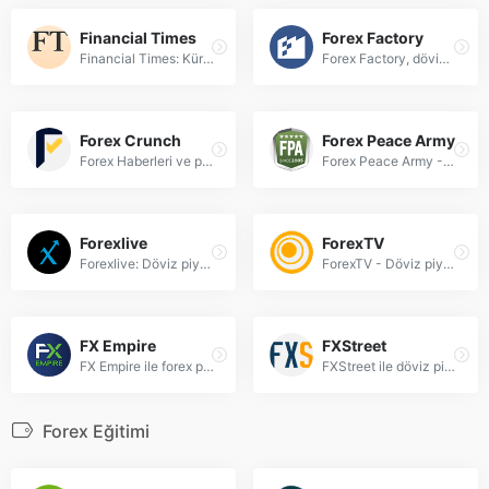
Financial Times
Forex Factory
Financial Times: Küresel forex piyasalarındaki son gelişmeler, döviz kuru analizleri ve uzman yorumlarıyla forex yatırımcıları için güvenilir kaynak.
Forex Factory, döviz piyasası haberleri, ekonomik takvim ve gerçek zamanlı analizlerle forex tüccarları için kapsamlı bir kaynak sunar.
Forex Crunch
Forex Peace Army
Forex Haberleri ve piyasa analizleri için güncel kaynak. Döviz, emtia ve hisse senetleri hakkında uzman yorumlarıyla Forex Crunch'ta.
Forex Peace Army - Döviz piyasası incelemeleri, broker değerlendirmeleri ve forex stratejileri ile tüccarlar için güvenilir kaynak.
Forexlive
ForexTV
Forexlive: Döviz piyasalarındaki son gelişmeler, forex analizleri ve güncel haberler için profesyonel kaynak. Anlık piyasa verileri ve uzman yorumları.
ForexTV - Döviz piyasası haberleri, analizler ve güncel kur bilgileri ile forex yatırımcıları için kapsamlı kaynak. Anlık piyasa verileri ve uzman yorumları.
FX Empire
FXStreet
FX Empire ile forex piyasaları, döviz kurları ve yatırım stratejileri hakkında güncel haber ve analizlere ulaşın. Uzman görüşleriyle bilinçli yatırım kararları alın.
FXStreet ile döviz piyasası analizleri, forex haberleri ve canlı verilerle finans dünyasının nabzını tutun. Uzman yorumlarıyla yatırımlarınızı yönlendirin.
Forex Eğitimi