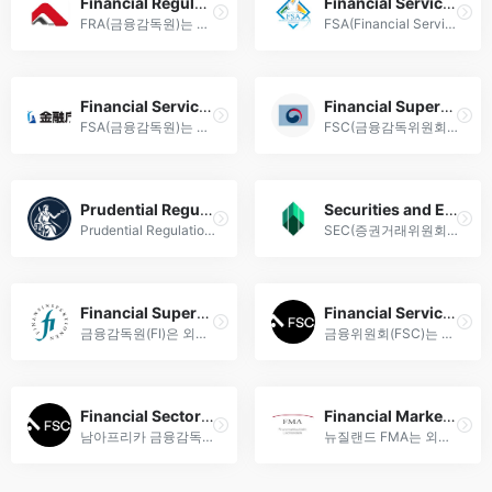
Financial Regulatory Authority (FRA)
Financial Services Authority (FSA)
FRA(금융감독원)는 외환시장 공정성 확보, 투자자 보호 및 금융시스템 안정성을 위한 감독·규제 기관으로, 외환거래 및 관련 금융제도 운영을 총괄합니다.
FSA(Financial Services Authority)는 외환 거래, 증권, 블록체인 등 금융 서비스의 공정성과 안정성을 위한 감독 및 라이선스 발급을 담당하는 공식 규제 기관입니다.
Financial Services Agency (FSA)
Financial Supervision Commission (FSC)
FSA(금융감독원)는 외환 거래 규제, 금융시장 안정화, 투자자 보호를 위한 정책 수립 및 감독을 수행하는 국제 금융 규제 기관입니다.
FSC(금융감독위원회)는 외환 규제 및 금융시장 안정화를 위한 감독 정책을 수립·시행하는 대한민국 대표 금융감독 기관입니다.
Prudential Regulation Authority (PRA)
Securities and Exchange Commission (SEC)
Prudential Regulation Authority(PRA)는 영란은행 산하 금융기관 건전성 감독을 통해 금융시스템 안정성 확보 및 리스크 관리를 수행하는 규제기관입니다.
SEC(증권거래위원회)는 미국 금융시장 규제 기관으로 외환·증권 거래 감독, 투자자 보호, 금융법 준수 체계 강화를 통해 시장 공정성 확립에 기여합니다.
Financial Supervision Authority (FI)
Financial Services Commission (FSC)
금융감독원(FI)은 외환 규제·금융시장 감독을 통해 금융시스템 안정성 확보와 투명한 거래환경 조성에 기여하는 국제 금융감독 기관입니다.
금융위원회(FSC)는 외환 규제·금융감독을 통해 금융시장 안정성 확보 및 투명한 자본시장 운영을 주관하는 대한민국 대표 금융 규제 기관입니다.
Financial Sector Conduct Authority (FSCA)
Financial Market Authority (FMA)
남아프리카 금융감독청(FSCA)은 외환 규제, 금융기관 라이선스 발급 및 투자자 보호를 통해 공정한 금융시장 운영을 주관하는 남아공 공식 감독기관입니다.
뉴질랜드 FMA는 외환 거래 및 파생상품 발행 업체의 라이선스 심사와 감독을 통해 금융 시장의 투명성과 투자자 보호를 강화하는 금융 규제 기관입니다.