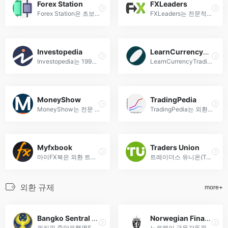
Forex Station
FXLeaders
Forex Station은 초보자부터 전문가까지 위한 종합 외환 교육 플랫폼으로, 실전 트레이딩 전략, 최신 시장 분석, FX 투자 노하우를 제공합니다.
FXLeaders는 전문적인 외환 트레이딩 교육과 실시간 시장 분석을 제공하는 플랫폼으로, 초보자부터 전문가까지 성공적인 트레이딩을 위한 필수 도구를 제공합니다.
Investopedia
LearnCurrencyTradingOnline
Investopedia는 1999년 설립된 글로벌 금융 교육 플랫폼으로, 주식, 외환, 펀드 등 투자 지식부터 고급 전략까지 체계적으로 제공합니다.
LearnCurrencyTradingOnline에서 전문적인 외환 거래 교육을 받아보세요. 초보자부터 고급 트레이더까지 체계적인 온라인 강의로 FX마진 거래의 모든 것을 배울 수 있습니다.
MoneyShow
TradingPedia
MoneyShow는 전문 FX 트레이딩 교육 플랫폼으로, 실전 환율 분석부터 고급 투자 전략까지 체계적으로 학습할 수 있습니다.
TradingPedia는 외환 트레이딩 교육, 실시간 시장 분석 및 신뢰할 수 있는 브로커 리뷰를 제공하는 종합 금융 교육 플랫폼입니다. 초보자부터 전문가까지 활용 가능한 무료 리소스 제공.
Myfxbook
Traders Union
마이FX북은 외환 트레이딩을 위한 종합 교육 플랫폼으로, 실전 같은 트레이딩 환경과 전문가의 분석을 제공합니다. FX마진 거래를 배우고 싶은 분들에게 최적화된 서비스입니다.
트레이더스 유니온(Traders Union)은 초보자부터 전문가까지 위한 종합 외환 교육 플랫폼으로, 실전 트레이딩 전략과 시장 분석을 제공합니다.
외환 규제
more+
Bangko Sentral ng Pilipinas (BSP)
Norwegian Financial Supervisory Authority (FSA)
필리핀 중앙은행(BSP)은 금융 안정과 통화 정책을 책임지는 국가 기관입니다.
노르웨이 금융감독원(FSA)은 외환 규제, 금융기관 감독 및 시장 안정화를 위한 핵심 금융 규제 정책을 관장하는 기관입니다.