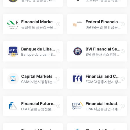
Financial Markets Authority (FMA)
Federal Financial Supervisory Authority (BaFin)
뉴질랜드 금융감독원(FMA)은 외환 거래 규제, 투자자 보호, 공정한 금융시장 운영을 통해 법규 준수 및 신뢰성 확보에 기여합니다.
BaFin(독일 연방금융감독청)은 외환 거래 규제, 금융기관 감독 및 투자자 보호를 통해 독일 금융시장의 안정성과 투명성을 확보하는 핵심 감독 기관입니다.
Banque du Liban (BDL)
BVI Financial Services Commission (BVI FSC)
Banque du Liban (BDL)은 리바논 중앙은행으로 외환 규제 및 금융 정책 수립을 통해 국가 경제 안정을 주도하는 기관입니다.
BVI 금융서비스위원회(BVI FSC)는 영국령 버진아일랜드의 외환, 은행, 투자 등 금융 서비스 전반을 규제하는 독립 감독기관으로 국제 기준을 준수합니다.
Capital Markets Authority (CMA)
Financial and Capital Market Commission (FCMC)
CMA(자본시장청)는 외환 규제·금융시장 감독을 통해 투자자 보호와 공정한 시장 운영을 위한 정책을 수립·집행하는 대한민국 금융감독 기관입니다.
FCMC(금융자본시장감독원)는 외환시장 규제, 금융기관 감독 및 자본시장 안정화를 통해 국가 경제의 건전성과 투자자 보호를 선도하는 독립 금융감독기관입니다.
Financial Futures Association of Japan (FFAJ)
Financial Industry Regulatory Authority (FINRA)
FFAJ(일본금융선물협회)는 외환규제 및 파생상품 시장의 투명성 강화를 위한 회원사 관리와 투자자 보호 정책을 제공합니다.
FINRA(금융산업규제청)는 미국 증권회사 및 외환 브로커를 감독하는 비정부 규제 기관으로, 투자자 보호와 금융시장 공정성 강화를 위한 규제를 수행합니다.