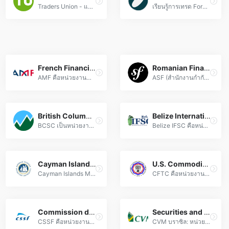
Traders Union - แพลตฟอร์มการศึกษาตลาด Forex อันดับหนึ่ง สำหรับเทรดเดอร์ทุกระดับ พร้อมบทวิเคราะห์และเครื่องมือเทรดครบวงจร
เรียนรู้การเทรด Forex ออนไลน์กับเรา! คอร์สเรียนฟอเร็กซ์ครบวงจร จากพื้นฐานสู่เทคนิคขั้นสูง พร้อมกลยุทธ์การลงทุนที่ได้ผลจริง
French Financial Markets Authority (AMF)
Romanian Financial Supervisory Authority (ASF)
AMF คือหน่วยงานกำกับดูแลตลาดการเงินฝรั่งเศส ควบคุมบริการด้านการเงิน ปกป้องนักลงทุน และป้องกันการฟอกเงินตามกฎหมาย
ASF (สำนักงานกำกับดูแลทางการเงินโรมาเนีย) หน่วยงานกำกับดูแลตลาด Forex และบริการการลงทุน มุ่งมั่นสร้างเสถียรภาพทางการเงินและคุ้มครองนักลงทุนอย่างมืออาชีพ
British Columbia Securities Commission (BCSC)
Belize International Financial Services Commission (IFSC)
BCSC เป็นหน่วยงานกำกับดูแลหลักทรัพย์และอนุพันธ์ในรัฐบริติชโคลัมเบีย รวมถึงตลาด Forex เพื่อสร้างมาตรฐานความโปร่งใสและปกป้องสิทธินักลงทุนอย่างถูกกฎหมาย
Belize IFSC คือหน่วยงานกำกับดูแลโบรกเกอร์ฟอเร็กซ์มาตรฐานสากล เพื่อความปลอดภัยและความน่าเชื่อถือสำหรับนักลงทุนทั่วโลก
Cayman Islands Monetary Authority (CIMA)
U.S. Commodity Futures Trading Commission (CFTC)
Cayman Islands Monetary Authority (CIMA) หน่วยงานกำกับดูแลตลาดฟอเร็กซ์ระดับสากล มุ่งรักษามาตรฐานการเงินที่โปร่งใสและเสถียรภาพทางการเงินอย่างเคร่งครัด
CFTC คือหน่วยงานรัฐบาลสหรัฐฯ ที่กำกับดูแลตลาดฟอเร็กซ์และตราสารอนุพันธ์ ส่งเสริมความโปร่งใสและป้องกันความเสี่ยงในระบบการเงิน
Commission de Surveillance du Secteur Financier (CSSF)
Securities and Exchange Commission of Brazil (CVM)
CSSF คือหน่วยงานกำกับด้านการเงินลักเซมเบิร์กที่ควบคุมตลาดฟอเร็กซ์อย่างเคร่งครัด เพื่อสร้างมาตรฐานความปลอดภัยและความน่าเชื่อถือให้ระบบการเงินสากล
CVM บราซิล: หน่วยงานกำกับดูแลตลาดการเงินรวมถึง Forex เพื่อสร้างความมั่นใจในความโปร่งใสและปกป้องนักลงทุน