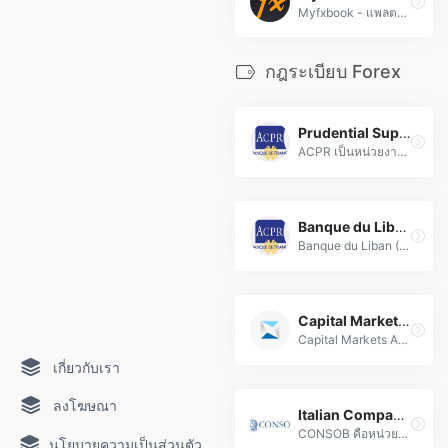
Myfxbook - แพลตฟอร์มวิเคราะห์และติดตามผลการเทรด Forex ออนไลน์ ที่ช่วยเทรดเดอร์วิเคราะห์ประสิทธิภาพและพัฒนากลยุทธ์การเทรดอย่างมืออาชีพ
กฎระเบียบ Forex
Prudential Supervision and Resolution Authority (ACPR)
ACPR เป็นหน่วยงานกำกับดูแลเชิงป้องกันและแก้ไขวิกฤตสถาบันการเงินในฝรั่งเศส ภายใต้ Banque de France ดูแลธนาคารและประกันภัย เพื่อความมั่นคงของระบบการเงิน
Banque du Liban (BDL)
Banque du Liban (BDL) เป็นองค์กรควบคุมกฎระเบียบฟอเร็กซ์ชั้นนำ มุ่งเสริมสร้างความมั่นคงทางการเงินและปกป้องสิทธิ์ผู้ลงทุนอย่างมีมาตรฐานสากล
Capital Markets Authority (CMA)
Capital Markets Authority (CMA) คือ องค์กรกำกับดูแลตลาด Forex อย่างเป็นทางการ กำหนดมาตรฐานการปฏิบัติงาน ปกป้องผลประโยชน์นักลงทุน และสร้างความมั่นใจในความโปร่งใสของตลาดการเงิน
เกี่ยวกับเรา
ลงโฆษณา
Italian Companies and Exchange Commission (CONSOB)
CONSOB คือหน่วยงานกำกับดูแลตลาดฟอเร็กซ์ของอิตาลี ควบคุมมาตรฐานการปฏิบัติงานและปกป้องนักลงทุนผ่านกฎระเบียบที่โปร่งใส มุ่งเน้นความมั่นคงทางการเงิน
นโยบายความเป็นส่วนตัว