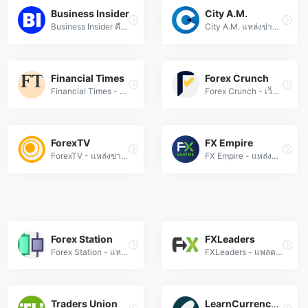
Business Insider
City A.M.
Business Insider คือแหล่งข่าวการเงินและตลาด Forex อัปเดตข่าวเศรษฐกิจ สัญญาณเทรด และวิเคราะห์แนวโน้มตลาดแบบเรียลไทม์
City A.M. แหล่งข่าวฟอเร็กซ์และตลาดการเงินอัปเดตทุกวัน วิเคราะห์ตลาดสกุลเงินทั่วโลกด้วยข้อมูลแม่นยำและมืออาชีพ สำหรับนักลงทุนและเทรดเดอร์
Financial Times
Forex Crunch
Financial Times - ข่าวฟอเร็กซ์ อัปเดตตลาดการเงินทั่วโลก วิเคราะห์แนวโน้มอัตราแลกเปลี่ยน และข้อมูลเศรษฐกิจที่ส่งผลต่อค่าเงิน โดยผู้เชี่ยวชาญ
Forex Crunch - เว็บไซต์ข่าวฟอเร็กซ์อันดับหนึ่ง อัพเดทตลาดการเงินทั่วโลก วิเคราะห์แนวโน้มค่าเงิน และกลยุทธ์เทรดแบบมืออาชีพ
ForexTV
FX Empire
ForexTV - แหล่งข่าวฟอเร็กซ์และวิเคราะห์ตลาดอัตราแลกเปลี่ยนแบบเรียลไทม์ อัปเดทข่าวสารการเงินทั่วโลก เทคนิคการเทรด และสัญญาณการซื้อขายเพื่อนักลงทุน
FX Empire - แหล่งข้อมูลฟอเร็กซ์และตลาดการเงินที่ครบวงจร อัปเดตข่าวสารวิเคราะห์ตลาด เทคนิคการเทรด และเครื่องมือช่วยตัดสินใจสำหรับเทรดเดอร์ทุกระดับ
Forex Station
FXLeaders
Forex Station - แหล่งเรียนรู้ตลาดฟอเร็กซ์แบบครบวงจร ทั้งวิเคราะห์เทคนิค, ข่าวสารเศรษฐกิจ, และกลยุทธ์การเทรด เพื่อนักลงทุนทุกระดับ
FXLeaders - แพลตฟอร์มการศึกษา Forex อันดับหนึ่ง! เรียนรู้เทคนิคการเทรด, สัญญาณฟอเร็กซ์แม่นยำ, และวิเคราะห์ตลาดแบบมืออาชีพ พร้อมทั้งกลยุทธ์การลงทุนที่ได้ผลจริง
Traders Union
LearnCurrencyTradingOnline