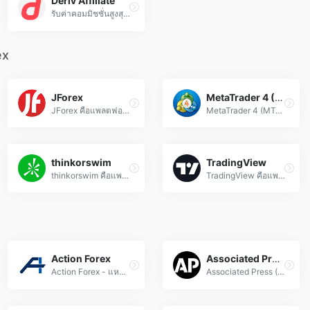
Deriv Affiliate
รับค่าคอมมิชชั่นสูงสุด 45% พร้อมการถอนเงินทันทีในกว่า 190 ประเทศทั่วโลก
ex
JForex
MetaTrader 4 (MT4)
JForex คือแพลตฟอร์มเทรด Forex อันทรงพลัง พร้อมเครื่องมือวิเคราะห์และระบบอัตโนมัติครบวงจร สำหรับเทรดเดอร์ทุกระดับ ใช้งานง่ายและมีประสิทธิภาพสูง
MetaTrader 4 (MT4) คือแพลตฟอร์มเทรด Forex อันดับหนึ่ง ที่มาพร้อมเครื่องมือวิเคราะห์กราฟและระบบเทรดอัตโนมัติ ที่นักลงทุนมืออาชีพเลือกใช้
thinkorswim
TradingView
thinkorswim คือแพลตฟอร์มเทรด Forex และ CFD อัจฉริยะที่มีเครื่องมือวิเคราะห์กราฟขั้นสูง, ระบบออเดอร์ที่แม่นยำ และข้อมูลตลาดแบบเรียลไทม์
TradingView คือแพลตฟอร์มวิเคราะห์ตลาดการเงินแบบเรียลไทม์ พร้อมเครื่องมือเทคนิคอลครบถ้วน สำหรับเทรด Forex, หุ้น, และคริปโตฯ โดยนักลงทุนกว่า 100 ล้านคนทั่วโลก
Action Forex
Associated Press (AP)
Action Forex - แหล่งข่าวฟอเร็กซ์และวิเคราะห์ตลาดการเงินระดับโลก อัปเดตข้อมูลอัตราแลกเปลี่ยน, สัญญาณเทรด, และกลยุทธ์การลงทุนแบบเรียลไทม์
Associated Press (AP) ข่าวฟอเร็กซ์ที่อัปเดตตลอดเวลา นำเสนอข้อมูลอัตราแลกเปลี่ยน การวิเคราะห์ตลาด และข่าวสารการเงินทั่วโลกอย่างมืออาชีพ