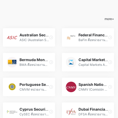
more+
Australian Securities and Investments Commission (ASIC)
Federal Financial Supervisory Authority (BaFin)
ASIC (Australian Securities and Investments Commission) หน่วยงานกำกับดูแลตลาดการเงินและฟอเร็กซ์ของออสเตรเลีย มุ่งมั่นปกป้องนักลงทุนและส่งเสริมความน่าเชื่อถือระบบการเงินผ่านกฎระเบียบมาตรฐานสากล
BaFin คือหน่วยงานกำกับดูแลทางการเงินแห่งสหพันธรัฐเยอรมนี ควบคุมดูแลตลาด Forex สถาบันการเงิน และบริษัทประกันภัย เพื่อสร้างเสถียรภาพและความโปร่งใสในระบบการเงิน
Bermuda Monetary Authority (BMA)
Capital Markets Authority (CMA)
BMA คือหน่วยงานกำกับดูแลตลาด Forex ระดับสากลของเบอร์มิวดา มุ่งมั่นควบคุมมาตรฐานการดำเนินงาน สร้างความมั่นคงและปกป้องสิทธินักลงทุนอย่างเคร่งครัด
Capital Markets Authority (CMA) เป็นหน่วยงานกำกับดูแลตลาดการเงินและฟอเร็กซ์ระดับสากล มุ่งสร้างมาตรฐานความปลอดภัยและความน่าเชื่อถือให้กับนักลงทุน
Portuguese Securities Market Commission (CMVM)
Spanish National Securities Market Commission (CNMV)
CMVM หน่วยงานกำกับดูแลตลาดหลักทรัพย์และฟอเร็กซ์ของโปรตุเกส มุ่งมั่นสร้างความมั่นคงทางการเงิน ควบคุมธุรกิจตามมาตรฐานสากล และปกป้องสิทธินักลงทุนอย่างเคร่งครัด
CNMV (Comisión Nacional del Mercado de Valores) เป็นหน่วยงานกำกับดูแลตลาดหลักทรัพย์และ Forex ของสเปน ควบคุมธุรกรรมการเงิน สร้างมาตรฐานความโปร่งใส และปกป้องสิทธิ์นักลงทุนอย่างเคร่งครัด
Cyprus Securities and Exchange Commission (CySEC)
Dubai Financial Services Authority (DFSA)
CySEC คือหน่วยงานกำกับดูแลตลาดฟอเร็กซ์ CFD และตราสารการเงินของไซปรัส สร้างมาตรฐานความปลอดภัยและปกป้องนักลงทุนอย่างมืออาชีพ
DFSA คือหน่วยงานกำกับดูแลตลาดฟอเร็กซ์และบริการการเงินในศูนย์กลางการเงินดูไบ (DIFC) มุ่งส่งเสริมความมั่นคงทางธุรกิจและปกป้องสิทธิ์นักลงทุนอย่างมืออาชีพ