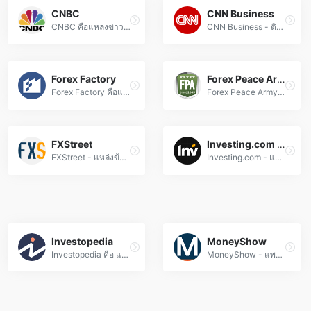
CNBC
CNN Business
CNBC คือแหล่งข่าวฟอเร็กซ์และตลาดการเงินชั้นนำ อัปเดตข่าวสารการเงินทั่วโลก วิเคราะห์ตลาด และข้อมูลเชิงลึกสำหรับนักลงทุนทุกประเภท
CNN Business - ติดตามข่าวฟอเร็กซ์ อัตราแลกเปลี่ยน และการเงินโลก อัพเดทตลอดเวลา วิเคราะห์แนวโน้มตลาดโดยผู้เชี่ยวชาญ เพื่อการตัดสินใจลงทุนอย่างมีประสิทธิภาพ
Forex Factory
Forex Peace Army
Forex Factory คือแหล่งข้อมูลข่าวเศรษฐกิจและปฏิทินข่าว Forex อัปเดตแบบเรียลไทม์ ช่วยวิเคราะห์ตลาดและตัดสินใจเทรดด้วยข้อมูลความน่าเชื่อถือสูง
Forex Peace Army - แหล่งรวมข่าวฟอเร็กซ์ อัตราแลกเปลี่ยน และกลยุทธ์การเทrading ที่ครบวงจร สำหรับเทรดเดอร์ทุกระดับ พร้อมรีวิวโบรกเกอร์และชุมชนสนับสนุน
FXStreet
Investing.com (Forex News)
FXStreet - แหล่งข้อมูลฟอเร็กซ์อันดับหนึ่ง อัปเดตข่าววิเคราะห์ตลาดสกุลเงิน อัตราแลกเปลี่ยน และสัญญาณเทคนิคแบบเรียลไทม์ สำหรับเทรดเดอร์ทุกระดับ
Investing.com - แพลตฟอร์มข่าวสารตลาด Forex อันดับหนึ่งของโลก อัปเดตข้อมูลราคาแบบเรียลไทม์ วิเคราะห์ตลาด และเครื่องมือทางการเงินสำหรับเทรดเดอร์มืออาชีพ
Investopedia
MoneyShow
Investopedia คือ แพลตฟอร์มความรู้การลงทุนและตลาด Forex อันดับหนึ่ง ที่รวมบทความวิเคราะห์, คำศัพท์ทางการเงิน, และเครื่องมือจำลองการเทรดเพื่อพัฒนาทักษะการลงทุนของคุณ
MoneyShow - แพลตฟอร์มการศึกษา Forex อันดับหนึ่ง! เรียนรู้การเทรดสกุลเงิน, วิเคราะห์ตลาด, และใช้เครื่องมือการเทรดอย่างมืออาชีพ พร้อมอัปเดตข่าวสารการเงินล่าสุด