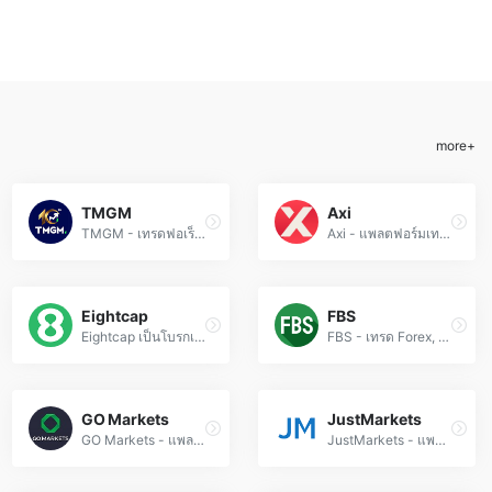
最新资讯
所有
more+
TMGM
Axi
TMGM - เทรดฟอเร็กซ์และ CFD ด้วยสเปรดต่ำ 杠杆 สูงถึง 1:1000 ผ่านโบรกเกอร์ที่ได้รับอนุญาตจาก ASIC
Axi - แพลตฟอร์มเทรดฟอเร็กซ์ที่ปลอดภัยด้วยการกำกับดูแลสองชั้น เปิดบริการซื้อขายสกุลเงิน คอมมอดิตี้ และคริปโต
Eightcap
FBS
Eightcap เป็นโบรกเกอร์ CFD ที่ได้รับอนุญาตจากออสเตรเลีย ให้บริการเทรด Forex, หุ้น, สินค้าโภคภัณฑ์ และคริปโตเคอเรนซี
FBS - เทรด Forex, CFD และอื่นๆ กับโบรกเกอร์ระดับโลกที่มีเครื่องมือการซื้อขายที่ทันสมัยและสภาพคล่องสูง
GO Markets
JustMarkets
GO Markets - แพลตฟอร์มเทรดฟอเร็กซ์และ CFD ที่ให้บริการสเปรดต่ำและการดำเนินการเทรดที่รวดเร็ว
JustMarkets - แพลตฟอร์มเทรดฟอเร็กซ์และ CFD ที่ได้รับใบอนุญาตทั่วโลก เสนอสเปรดต่ำและ杠杆สูง สำหรับทุกระดับเทรดเดอร์