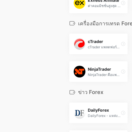
Exness Affiliate
ค่าคอมมิชชั่นสูงสุด $1850 หรือแบ่งรายได้ 40% พร้อมการจ่ายเงินรายวัน
เครื่องมือการเทรด For
cTrader
cTrader แพลตฟอร์มเทรด Forex อัจฉริยะด้วยเครื่องมือวิเคราะห์ขั้นสูง การเข้าถึงตลาดโดยตรง และอินเทอร์เฟซที่ปรับแต่งได้
NinjaTrader
NinjaTrader คือแพลตฟอร์มเทรด Forex และฟิวเจอร์สที่ทรงประสิทธิภาพ พร้อมเครื่องมือวิเคราะห์ทางเทคนิคและระบบอัตโนมัติ สำหรับเทรดเดอร์มืออาชีพ
ข่าว Forex
DailyForex
DailyForex - แหล่งข้อมูลข่าวสารการเทรดฟอเร็กซ์ล่าสุด วิเคราะห์ตลาดสกุลเงินทั่วโลก อัปเดตสัญญาณเทรดฟรีและกลยุทธ์การลงทุนอย่างมืออาชีพ