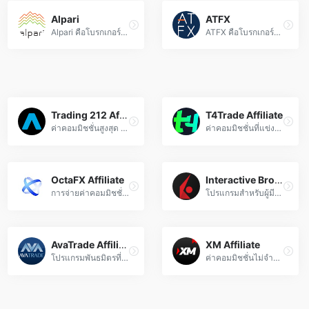
Alpari
ATFX
Alpari คือโบรกเกอร์ฟอเร็กซ์ระดับโลก ให้บริการเทรดสกุลเงิน คอนแทรกต์ส่วนต่าง (CFD) และเครื่องมือทางการเงินอื่นๆ ด้วยเทคโนโลยีที่รวดเร็วและน่าเชื่อถือ
ATFX คือโบรกเกอร์สัญญาแตกต่างชั้นนำระดับโลก ที่ได้รับใบอนุญาตจาก FCA และ SCA ให้บริการเทรด MT4/MT5 ด้วยสเปรดต่ำ
Trading 212 Affiliate
T4Trade Affiliate
ค่าคอมมิชชั่นสูงสุด $1000 ต่อบัญชี พร้อมโครงสร้างการจ่ายเงินที่ยืดหยุ่นสำหรับพันธมิตร
ค่าคอมมิชชั่นที่แข่งขันได้ และการสนับสนุนที่ปรับแต่งเฉพาะ เพื่อเพิ่มรายได้ออนไลน์ของคุณ
OctaFX Affiliate
Interactive Brokers Affiliate
การจ่ายค่าคอมมิชชั่นรายวัน และการสนับสนุนหลายภาษา สำหรับพันธมิตรในอุตสาหกรรม CFD
โปรแกรมสำหรับผู้มีอิทธิพลทางการเงิน พร้อมงบประมาณรายเดือน $2 ล้าน
AvaTrade Affiliate
XM Affiliate
โปรแกรมพันธมิตรที่ได้รับรางวัล พร้อมโมเดลค่าคอมมิชชั่นที่ยืดหยุ่นและเครื่องมือการตลาดครบครัน
ค่าคอมมิชชั่นไม่จำกัด การจ่ายเงินรวดเร็ว และพันธมิตรกว่า 200,000 รายทั่วโลก