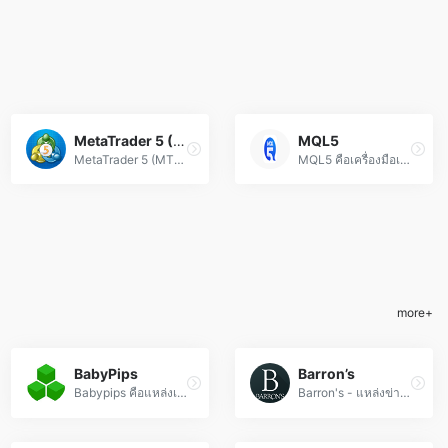
MetaTrader 5 (MT5)
MQL5
MetaTrader 5 (MT5) คือแพลตฟอร์มเทรด Forex และ CFD อัปเดตที่สุด ด้วยเครื่องมือวิเคราะห์กราฟขั้นสูง, EA และการเทรดอัลกอริทึม
MQL5 คือเครื่องมือเทรด Forex อัจฉริยะสำหรับเขียน Expert Advisor, สคริปต์ และอินดิเคเตอร์ ช่วยอำนวยความสะดวกในการเทรดอัตโนมัติและวิเคราะห์ตลาดอย่างมีประสิทธิภาพ
more+
BabyPips
Barron’s
Babypips คือแหล่งเรียนรู้ฟอเร็กซ์ (Forex) ออนไลน์ที่ครอบคลุม ทั้งพื้นฐานจนถึงเทคนิคขั้นสูง สำหรับเทรดเดอร์ทุกระดับ พร้อมชุมชนสนับสนุนและเครื่องมือวิเคราะห์ฟรี
Barron's - แหล่งข่าวฟอเร็กซ์และวิเคราะห์ตลาดการเงินระดับโลก อัปเดตอัตราแลกเปลี่ยน เทรนด์เงินตรา และกลยุทธ์การลงทุนแบบเรียลไทม์