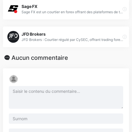
Sage FX
Sage FX est un courtier en forex offrant des plateformes de trading avancées et des spreads compétitifs pour les traders.
JFD Brokers
JFD Brokers : Courtier régulé par CySEC, offrant trading forex, CFD et 1500+ instruments via MT4+/MT5+ avec modèle STP/DMA transparent.
Aucun commentaire