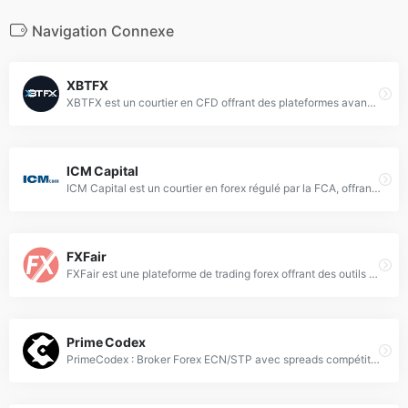
Navigation Connexe
XBTFX
XBTFX est un courtier en CFD offrant des plateformes avancées, une exécution rapide et des spreads compétitifs pour le trading de crypto et forex.
ICM Capital
ICM Capital est un courtier en forex régulé par la FCA, offrant des CFD sur devises, métaux et indices avec une exécution rapide.
FXFair
FXFair est une plateforme de trading forex offrant des outils avancés et des analyses de marché pour les traders professionnels.
Prime Codex
PrimeCodex : Broker Forex ECN/STP avec spreads compétitifs, commissions basses et plateforme compatible EA.