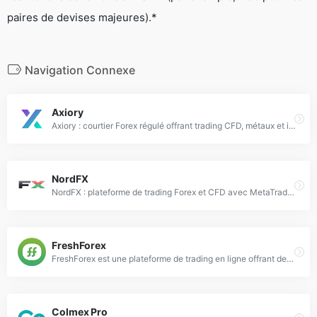
paires de devises majeures).*
Navigation Connexe
Axiory
Axiory : courtier Forex régulé offrant trading CFD, métaux et indices avec spreads compétitifs et plateformes MT4/MT5.
NordFX
NordFX : plateforme de trading Forex et CFD avec MetaTrader 4/5, spreads compétitifs et exécution ultra-rapide.
FreshForex
FreshForex est une plateforme de trading en ligne offrant des outils avancés et une sécurité optimale depuis 2004.
Colmex Pro