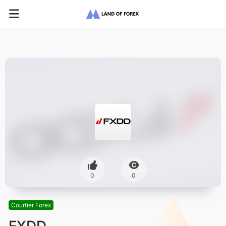
0
0
Courtier Forex
FXDD