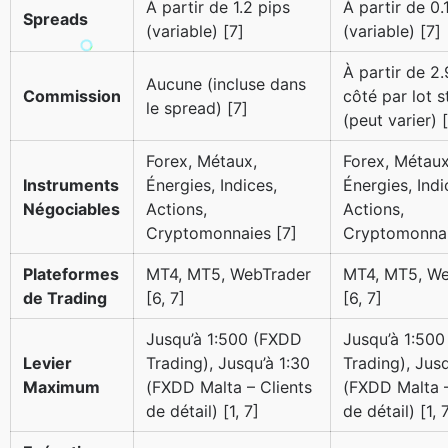
À partir de 1.2 pips
À partir de 0.
Spreads
(variable) [7]
(variable) [7]
À partir de 2
Aucune (incluse dans
Commission
côté par lot 
le spread) [7]
(peut varier) 
Forex, Métaux,
Forex, Métaux
Instruments
Énergies, Indices,
Énergies, Indi
Négociables
Actions,
Actions,
Cryptomonnaies [7]
Cryptomonnai
Plateformes
MT4, MT5, WebTrader
MT4, MT5, We
de Trading
[6, 7]
[6, 7]
Jusqu’à 1:500 (FXDD
Jusqu’à 1:50
Levier
Trading), Jusqu’à 1:30
Trading), Jusq
Maximum
(FXDD Malta – Clients
(FXDD Malta –
de détail) [1, 7]
de détail) [1, 