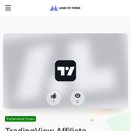
1
0
Partenariat Forex
TradingView Affiliate