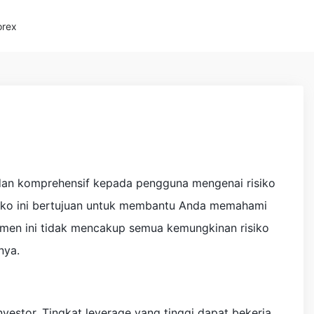
orex
dan komprehensif kepada pengguna mengenai risiko
siko ini bertujuan untuk membantu Anda memahami
okumen ini tidak mencakup semua kemungkinan risiko
nya.
vestor. Tingkat leverage yang tinggi dapat bekerja