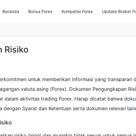
Beranda
Bonus Forex
Kompetisi Forex
Update Broker F
 Risiko
berkomitmen untuk memberikan informasi yang transparan 
dagangan valuta asing (Forex). Dokumen Pengungkapan Ri
ibat dalam aktivitas trading Forex. Harap dicatat bahwa d
a dengan Syarat dan Ketentuan serta dokumen relevan lain
isiko
tkan risiko tinggi dan mungkin tidak sesuai untuk semua in