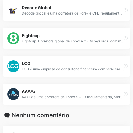
Decode Global
Decode Global é uma corretora de Forex e CFD regulamentada, oferecendo negociação com alavancagem e spreads competitivos.
Eightcap
Eightcap: Corretora global de Forex e CFDs regulada, com mais de 800 ativos, incluindo criptomoedas, e plataformas como MetaTrader e TradingView.
LCG
LCG é uma empresa de consultoria financeira com sede em Londres, especializada em gestão de investimentos e serviços para clientes globais.
AAAFx
AAAFx é uma corretora de Forex e CFD regulamentada, oferecendo negociação com spreads competitivos e plataformas avançadas.
Nenhum comentário