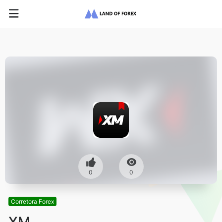
0
0
Corretora Forex
XM