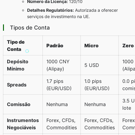
Número da Licença:
120/10
Detalhes Regulatórios:
Autorizada a oferecer
serviços de investimento na UE.
Tipos de Conta
Tipo de
Padrão
Micro
Zero
Conta
Depósito
1000 CNY
1000
5 USD
Mínimo
(Alipay)
(Alip
1.7 pips
1.0 pips
0.0 p
Spreads
(EUR/USD)
(EUR/USD)
comi
3.5 
Comissão
Nenhuma
Nenhuma
lote
Instrumentos
Forex, CFDs,
Forex, CFDs,
Forex
Negociáveis
Commodities
Commodities
Comm