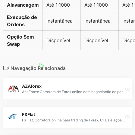
Alavancagem
Até 1:1000
Até 1:1000
Até 1
Execução de
Instantânea
Instantânea
Insta
Ordens
Opção Sem
Disponível
Disponível
Dispo
Swap
Navegação Relacionada
AZAforex
AzaForex: Corretora de Forex online com negociação de pares FX, CFDs, criptomoedas e commodities através de plataforma segura e spreads competitivos.
FXFlat
FXFlat: Corretora online para trading de Forex, CFDs e ações com plataformas avançadas e spreads competitivos.