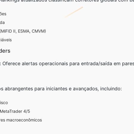
ões
ada
 (MiFID II, ESMA, CMVM)
iáveis
ders
:
Oferece alertas operacionais para entrada/saída em pares
 abrangentes para iniciantes e avançados, incluindo:
isco
 MetaTrader 4/5
ores macroeconômicos