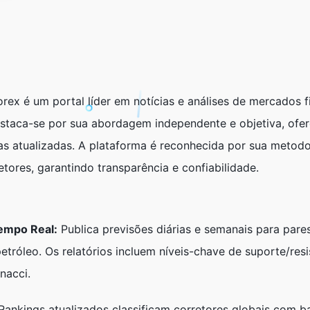
ex é um portal líder em notícias e análises de mercados f
 destaca-se por sua abordagem independente e objetiva, of
cas atualizadas. A plataforma é reconhecida por sua metodo
retores, garantindo transparência e confiabilidade.
empo Real:
Publica previsões diárias e semanais para pa
róleo. Os relatórios incluem níveis-chave de suporte/resi
nacci.
ankings atualizados classificam corretores globais com b