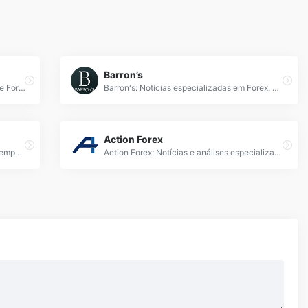
Barron’s
MarketWatch: Notícias atualizadas sobre Forex, análises de mercado e cotações em tempo real para investidores profissionais." /&gt;
Barron's: Notícias especializadas em Forex, análises de mercado e estratégias de investimento para traders e investidores profissionais.
Action Forex
FXStreet: Notícias e análises Forex em tempo real, cotações, gráficos e ferramentas para traders. Informação confiável para o mercado cambial.
Action Forex: Notícias e análises especializadas sobre o mercado Forex, com cotações em tempo real, estratégias de trading e insights para investidores.