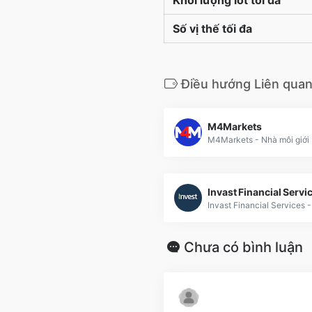
Khối lượng lot tối đa
Số vị thế tối đa
Điều hướng Liên qua
M4Markets
Invast Financial Servi
Chưa có bình luận