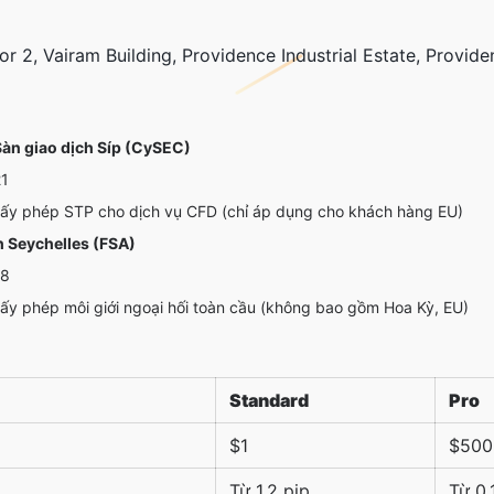
or 2, Vairam Building, Providence Industrial Estate, Provid
àn giao dịch Síp (CySEC)
1
ấy phép STP cho dịch vụ CFD (chỉ áp dụng cho khách hàng EU)
h Seychelles (FSA)
8
ấy phép môi giới ngoại hối toàn cầu (không bao gồm Hoa Kỳ, EU)
Standard
Pro
$1
$500
Từ 1.2 pip
Từ 0.