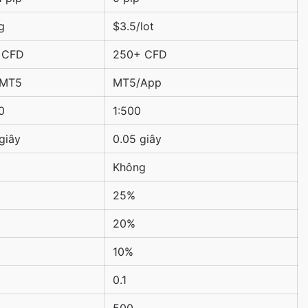
g
$3.5/lot
 CFD
250+ CFD
/MT5
MT5/App
0
1:500
giây
0.05 giây
Không
25%
20%
10%
0.1