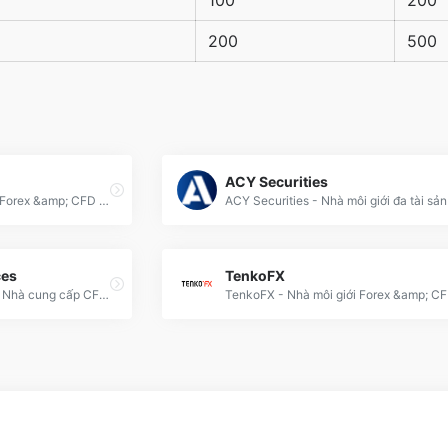
100
200
200
500
n
ACY Securities
M4Markets - Nhà môi giới Forex &amp; CFD uy tín, cung cấp giao dịch đa tài sản với công nghệ tiên tiến và điều kiện cạnh tranh.
ces
TenkoFX
Invast Financial Services - Nhà cung cấp CFD đa tài sản toàn cầu từ 2013, thuộc tập đoàn Invast Nhật Bản.