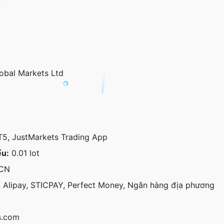
obal Markets Ltd
, JustMarkets Trading App
ểu:
0.01 lot
CN
, Alipay, STICPAY, Perfect Money, Ngân hàng địa phương
s.com