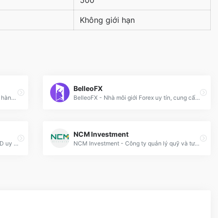
500
Không giới hạn
BelleoFX
ACY Securities - Nhà môi giới đa tài sản hàng đầu Úc, cung cấp giao dịch CFD với phí thấp, tốc độ nhanh và bảo mật cao.
BelleoFX - Nhà môi giới Forex uy tín, cung cấp giao dịch đa dạng với công nghệ tiên tiến và điều kiện giao dịch tối ưu.
NCM Investment
TenkoFX - Nhà môi giới Forex &amp; CFD uy tín, hỗ trợ giao dịch đa công cụ với đòn bẩy lên tới 1:2000 và phí thấp.
NCM Investment - Công ty quản lý quỹ và tư vấn đầu tư chuyên nghiệp, cung cấp các giải pháp tài chính toàn diện.