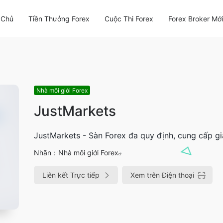
 Chủ
Tiền Thưởng Forex
Cuộc Thi Forex
Forex Broker Mớ
Nhà môi giới Forex
JustMarkets
JustMarkets - Sàn Forex đa quy định, cung cấp g
Nhãn：
Nhà môi giới Forex
Liên kết Trực tiếp
Xem trên Điện thoại