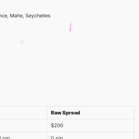
ence, Mahe, Seychelles
Raw Spread
$200
1 pip
0 pip