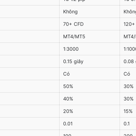
Không
Khôn
70+ CFD
120+
MT4/MT5
MT4
1:3000
1:100
0.15 giây
0.08 
Có
Có
50%
30%
40%
30%
20%
15%
0.01
0.1