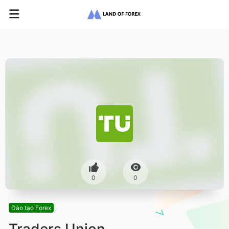
0
0
Đào tạo Forex
Traders Union