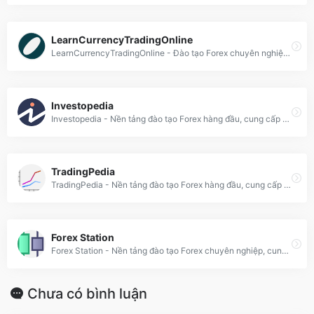
LearnCurrencyTradingOnline
LearnCurrencyTradingOnline - Đào tạo Forex chuyên nghiệp từ cơ bản đến nâng cao, cung cấp kiến thức và công cụ giao dịch ngoại hối hiệu quả nhất.
Investopedia
Investopedia - Nền tảng đào tạo Forex hàng đầu, cung cấp kiến thức tài chính, phân tích thị trường và chiến lược giao dịch chuyên sâu cho nhà đầu tư.
TradingPedia
TradingPedia - Nền tảng đào tạo Forex hàng đầu, cung cấp kiến thức chuyên sâu, chiến lược giao dịch và phân tích thị trường cho nhà đầu tư.
Forex Station
Forex Station - Nền tảng đào tạo Forex chuyên nghiệp, cung cấp kiến thức từ cơ bản đến nâng cao, công cụ phân tích và chiến lược giao dịch hiệu quả.
Chưa có bình luận