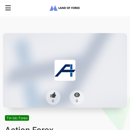
0
0
Tin tức Forex
Action Forex