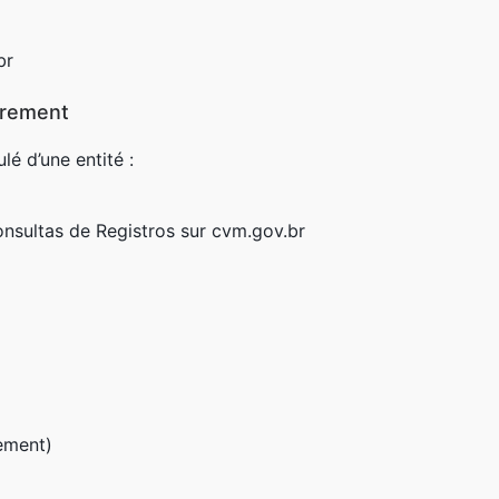
br
strement
lé d’une entité :
nsultas de Registros
sur cvm.gov.br
ement)