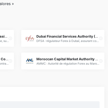
alores »
Securities and Exchange Commission of Pakistan (SECP)
Dubai Financial Services Authority (DFSA)
SECP, autorité de régulation pakistanaise, supervise les marchés financiers dont le Forex pour garantir l'intégrité des marchés et la protection des investisseurs.
DFSA : régulateur Forex à Dubaï, assurant conformité et protection des investisseurs sur les marchés financiers.
U.S. Commodity Futures Trading Commission (CFTC)
Moroccan Capital Market Authority (AMMC)
Régulateur américain des marchés de contrats à terme, options et Forex, garantissant transparence et intégrité financière." /&gt;
AMMC : Autorité de régulation Forex au Maroc, supervisant les marchés financiers et protégeant les investisseurs.