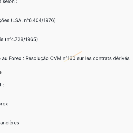
 selon :
ções (LSA, n°6.404/1976)
is (n°4.728/1965)
 au Forex : Resolução CVM n°160 sur les contrats dérivés
e
 :
orex
nancières