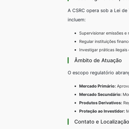
A CSRC opera sob a
Lei de
incluem:
Supervisionar emissões e n
Regular instituições finan
Investigar práticas ilegai
Âmbito de Atuação
O escopo regulatório abran
Mercado Primário:
Aprova
Mercado Secundário:
Mon
Produtos Derivativos:
Reg
Proteção ao Investidor:
Me
Contato e Localizaçã