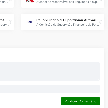
DFSA: Autoridade reguladora de serviços financeiros em Dubai, supervisionando o Forex com normas internacionais de compliance.
Autoridade responsável pela regulação e supervisão do mercado Forex, assegurando conformidade, transparência e segurança nas transações cambiais.
Spanish National Securities Market Commission (CNMV)
Polish Financial Supervision Authority (KNF)
CNMV: Órgão regulador espanhol que supervisiona corretoras de Forex, garantindo transparência e proteção aos investidores no mercado financeiro.
A Comissão de Supervisão Financeira da Polónia (KNF) regula o mercado Forex, garantindo conformidade e proteção aos investidores locais.
Publicar Comentário