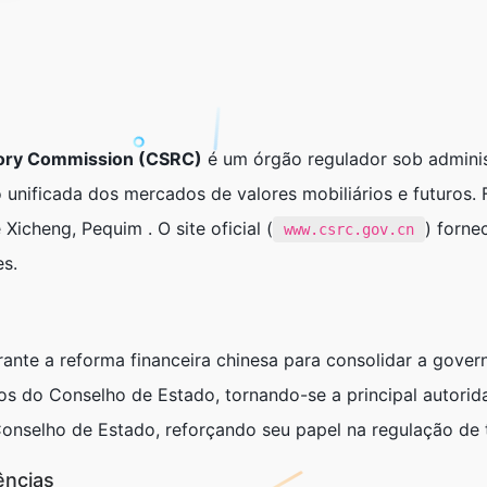
tory Commission (CSRC)
é um órgão regulador sob adminis
 unificada dos mercados de valores mobiliários e futuros.
e Xicheng, Pequim . O site oficial (
) forne
www.csrc.gov.cn
es.
rante a reforma financeira chinesa para consolidar a gove
os do Conselho de Estado, tornando-se a principal autorida
onselho de Estado, reforçando seu papel na regulação de tí
ências