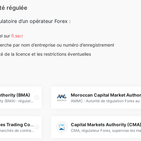
ité régulée
ulatoire d’un opérateur Forex :
el sur
fi.se
cherche par nom d’entreprise ou numéro d’enregistrement
té de la licence et les restrictions éventuelles
thority (BMA)
Bermuda Monetary Authority (BMA) : régulateur financier supervise les secteurs Forex, banque et assurance selon les normes internationales.
U.S. Commodity Futures Trading Commission (CFTC)
Capital Markets Authority (CMA
Régulateur américain des marchés de contrats à terme, options et Forex, garantissant transparence et intégrité financière." /&gt;