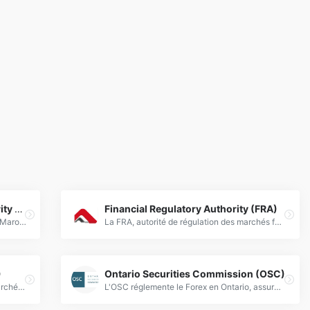
Moroccan Capital Market Authority (AMMC)
Financial Regulatory Authority (FRA)
AMMC : Autorité de régulation Forex au Maroc, supervisant les marchés financiers et protégeant les investisseurs.
La FRA, autorité de régulation des marchés forex, supervise les pratiques du trading en garantissant transparence et conformité aux normes financières internationales.
)
Ontario Securities Commission (OSC)
CMA, régulateur Forex, supervise les marchés financiers pour garantir transparence, protection des investisseurs et conformité réglementaire.
L'OSC réglemente le Forex en Ontario, assurant conformité et protection des investisseurs sur les marchés financiers.