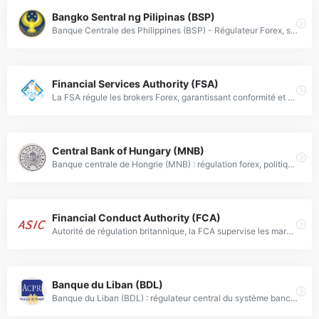
Bangko Sentral ng Pilipinas (BSP)
Banque Centrale des Philippines (BSP) - Régulateur Forex, stabilité monétaire et supervision bancaire conforme à la loi RA 7653.
Financial Services Authority (FSA)
La FSA régule les brokers Forex, garantissant conformité et sécurité des investisseurs via des normes financières strictes et une supervision institutionnelle.
Central Bank of Hungary (MNB)
Banque centrale de Hongrie (MNB) : régulation forex, politique monétaire, stabilité des prix et gestion des réserves internationales .
Financial Conduct Authority (FCA)
Autorité de régulation britannique, la FCA supervise les marchés financiers et les entreprises de services financiers, garantissant la protection des investisseurs et l'intégrité du Forex.
Banque du Liban (BDL)
Banque du Liban (BDL) : régulateur central du système bancaire libanais, supervisant la réglementation Forex, la politique monétaire et la conformité AML/CFT.