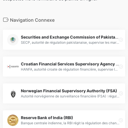
Navigation Connexe
Securities and Exchange Commission of Pakistan (SECP)
SECP, autorité de régulation pakistanaise, supervise les marchés financiers dont le Forex pour garantir l'intégrité des marchés et la protection des investisseurs.
Croatian Financial Services Supervisory Agency (HANFA)
HANFA, autorité croate de régulation financière, supervise les dérivés forex (CFD) et les brokers étrangers pour une sécurité des investisseurs.
Norwegian Financial Supervisory Authority (FSA)
Autorité norvégienne de surveillance financière (FSA) : régulateur des marchés Forex, garant de la stabilité financière et de la protection des investisseurs.
Reserve Bank of India (RBI)
Banque centrale indienne, la RBI régit la régulation des changes, garantit la stabilité monétaire et supervise les systèmes financiers nationaux.