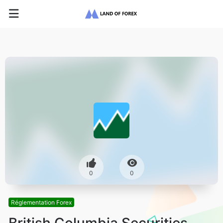
0
0
Réglementation Forex
British Columbia Securities