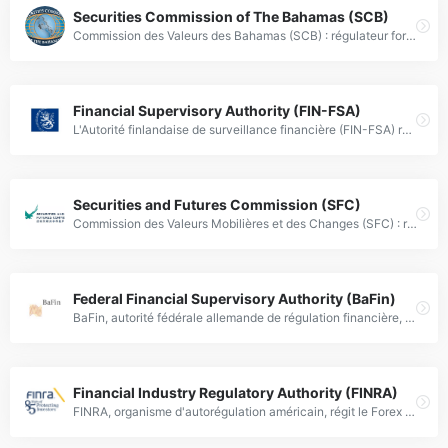
Securities Commission of The Bahamas (SCB)
Commission des Valeurs des Bahamas (SCB) : régulateur forex assurant supervision, octroi de licences et conformité des marchés financiers.
Financial Supervisory Authority (FIN-FSA)
L'Autorité finlandaise de surveillance financière (FIN-FSA) réglemente le marché Forex, garantissant transparence et protection des investisseurs.
Securities and Futures Commission (SFC)
Commission des Valeurs Mobilières et des Changes (SFC) : régulateur forex assurant transparence et protection des investisseurs via des normes strictes.
Federal Financial Supervisory Authority (BaFin)
BaFin, autorité fédérale allemande de régulation financière, supervise les brokers Forex pour garantir la transparence et la protection des investisseurs.
Financial Industry Regulatory Authority (FINRA)
FINRA, organisme d'autorégulation américain, régit le Forex retail en assurant la protection des investisseurs et la conformité réglementaire.